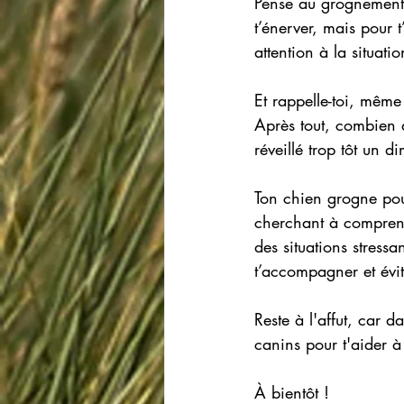
Pense au grognement 
t’énerver, mais pour t
attention à la situatio
Et rappelle-toi, même
Après tout, combien d
réveillé trop tôt un 
Ton chien grogne pou
cherchant à comprendr
des situations stress
t’accompagner et évi
Reste à l'affut, car 
canins pour t'aider 
À bientôt ! 