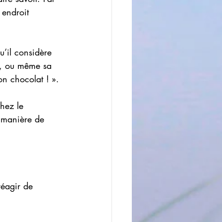
 endroit 
u’il considère 
é, ou même sa 
on chocolat ! ».
hez le 
 manière de 
éagir de 