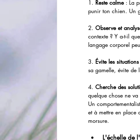
1. 
Reste calme 
: La 
punir ton chien. Un 
2. 
Observe et analys
contexte ? Y a-t-il q
langage corporel peu
3. 
Évite les situatio
sa gamelle, évite de 
4. 
Cherche des solut
quelque chose ne va 
Un comportementalist
et à mettre en place 
morsure.
 L'échelle de 