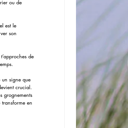
rier ou de 
 est le 
rver son 
 t’approches de 
temps.
e un signe que 
vient crucial. 
es grognements 
e transforme en 