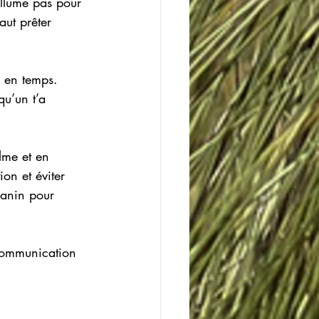
llume pas pour 
aut prêter 
s en temps. 
u’un t’a 
lme et en 
on et éviter 
canin pour 
 communication 