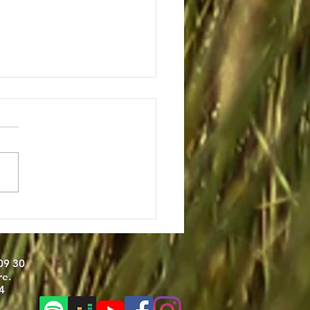
automne avec un chiot :
ers, soins naturels,
eils bien-être.
09 30
re
.
4