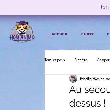
Ton 
ACCUEIL
CHIOT
C
Tous les posts
Bien-être
Comport
Priscilla Hom'animo
Au secou
dessus !