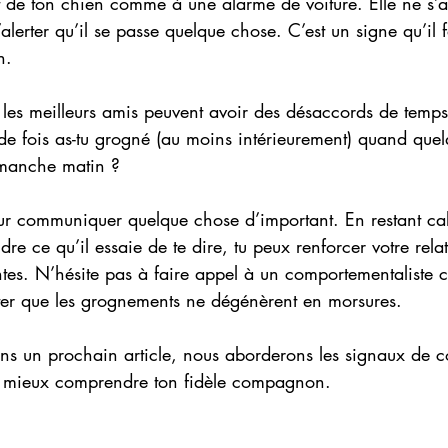
de ton chien comme à une alarme de voiture. Elle ne s’a
’alerter qu’il se passe quelque chose. C’est un signe qu’il f
n.
 les meilleurs amis peuvent avoir des désaccords de temp
e fois as-tu grogné (au moins intérieurement) quand quelq
dimanche matin ?
r communiquer quelque chose d’important. En restant ca
e ce qu’il essaie de te dire, tu peux renforcer votre relati
antes. N’hésite pas à faire appel à un comportementaliste 
ter que les grognements ne dégénèrent en morsures.
dans un prochain article, nous aborderons les signaux de
à mieux comprendre ton fidèle compagnon.