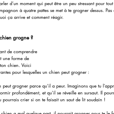
rler d’un moment qui peut être un peu stressant pour tout 
mpagnon à quatre pattes se met à te grogner dessus. Pas 
quoi ça arrive et comment réagir.
chien grogne ?
rtant de comprendre 
t une forme de 
on chien. Voici 
antes pour lesquelles un chien peut grogner :
n peut grogner parce qu’il a peur. Imaginons que tu l’app
dormir profondément, et qu’il se réveille en sursaut. Il pou
 pourrais crier si on te faisait un saut de lit soudain !
n chien a mal quelque part, il pourrait grogner pour te le fa