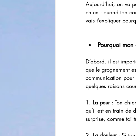
Aujourd’hui, on va pa
chien : quand ton co
vais t’expliquer pour
Pourquoi mon 
D’abord, il est impo
que le grognement es
communication pour t
quelques raisons cour
1. 
La peur 
: Ton chie
qu’il est en train de 
surprise, comme toi tu
2. 
La douleur
 : Si to