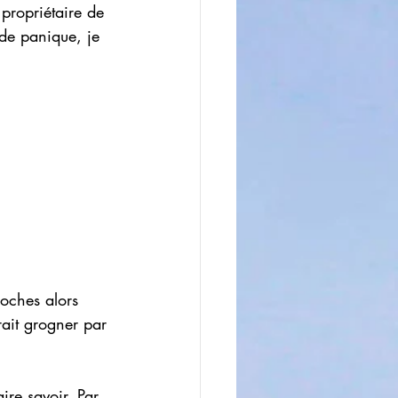
propriétaire de 
de panique, je 
roches alors 
rrait grogner par 
ire savoir. Par 