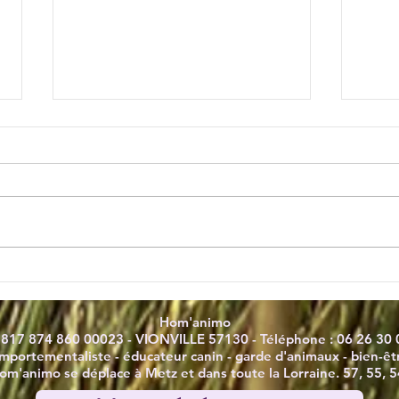
Franklin Pet Food : retour
🍁L'
honnête après test avec
dang
Beluga
cons
Hom'animo
: 817 874 860 00023 - VIONVILLE 57130 - Téléphone : 06 26 30 
mportementaliste - éducateur canin - garde d'animaux - bien-
êt
om'animo se déplace à Metz et dans toute la Lorraine. 57, 55, 5