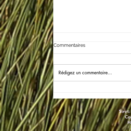
Commentaires
Rédigez un commentaire...
Mon chiot mordille tout :
que faire ?
Siret
Co
H