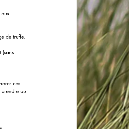
s aux 
e de truffe.
 (sans 
norer ces 
 prendre au 