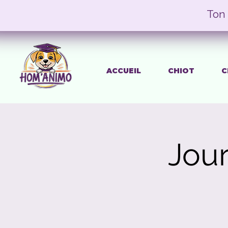
Ton 
ACCUEIL
CHIOT
C
Jou