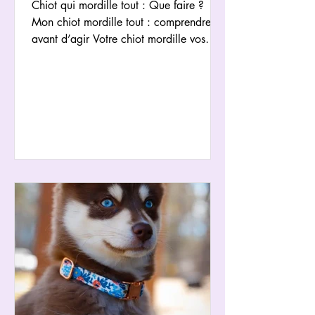
Chiot qui mordille tout : Que faire ?
Mon chiot mordille tout : comprendre
avant d’agir Votre chiot mordille vos
mains, vos vêtements, les meubles,
parfois même sans “raison apparente”.
Et très vite, une question arrive : 👉 “Est-
ce que c’est normal ?” Oui. Mais la
vraie question est plutôt : 👉 “Pourquoi
est-ce aussi intense chez moi ?” Un chiot
qui mordille n’est pas dans la
provocation. Il est dans : la découverte
du monde la gestion de ses émotions le
jeu le soulagement d