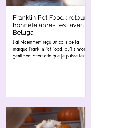
Franklin Pet Food : retour
honnête après test avec
Beluga
J’ai récemment reçu un colis de la
marque Franklin Pet Food, qu’ils m’ont
gentiment offert afin que je puisse tester
leurs produits à la maison, avec Béluga.
Comme toujours, l’idée n’était pas de
tester vite fait et de donner un avis à la
légère, mais plutôt de prendre le temps,
d’observer, de voir comment les produits
s’intègrent dans notre quotidien, et
surtout comment Béluga réagit, autant
en termes d’appétence que de digestion.
Parce que l’alimentation, ce n’est