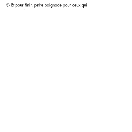
💦 Et pour finir, petite baignade pour ceux qui 
en ont envie. 
Afficher plus
Partager cet événement
Hom'animo
Siret:
817 874 860 00023
- VIONVILLE
57130 - Téléphone :
06 26 30 09 30
Comportementaliste - éducateur canin -
garde d'animaux - bien-
être
.
Hom'animo se déplace à Metz et dans
toute la Lorraine. 57, 55, 54